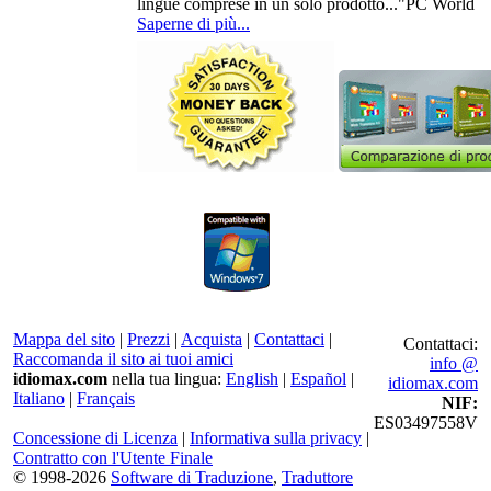
lingue comprese in un solo prodotto..."
PC World
Saperne di più...
Mappa del sito
|
Prezzi
|
Acquista
|
Contattaci
|
Contattaci:
Raccomanda il sito ai tuoi amici
info @
idiomax.com
nella tua lingua:
English
|
Español
|
idiomax.com
Italiano
|
Français
NIF:
ES03497558V
Concessione di Licenza
|
Informativa sulla privacy
|
Contratto con l'Utente Finale
© 1998-2026
Software di Traduzione
,
Traduttore