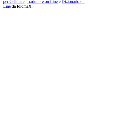
per Cellulare
,
Traduttore on Line
e
Dizionario on
Line
da IdiomaX.