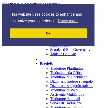
Opinioni
Italiano
This website uses cookies to enhance and
English
Español
Italiano
Français
customize your experience.
Know more
Home
Ok
Soluzioni
Casa e Piccoli Uffici
Aziende/PMI
Scuole ed Enti Governativi
Tablet e Cellulari
Prodotti
Traduttore Plurilingue
Traduzione da Office
Traduttore di Documenti
Dizionario inglese-spagnolo
Dizionario spagnolo-italiano
Traduttore di Web
Assistente Multilingue
Traduttore di e-mail
Server di Traduzione
Traduttore per iPhone