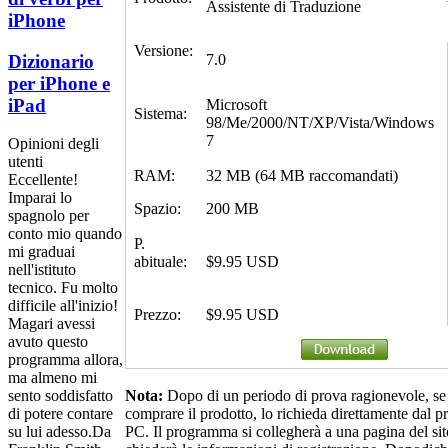
Assistente di Traduzione
iPhone
Versione:
Dizionario
7.0
per iPhone e
iPad
Microsoft
Sistema:
98/Me/2000/NT/XP/Vista/Windows
7
Opinioni degli
utenti
RAM:
32 MB (64 MB raccomandati)
Eccellente!
Imparai lo
Spazio:
200 MB
spagnolo per
conto mio quando
P.
mi graduai
abituale:
$9.95 USD
nell'istituto
tecnico. Fu molto
difficile all'inizio!
Prezzo:
$9.95 USD
Magari avessi
avuto questo
programma allora,
ma almeno mi
Nota:
Dopo di un periodo di prova ragionevole, se
sento soddisfatto
comprare il prodotto, lo richieda direttamente dal
di potere contare
PC. Il programma si collegherà a una pagina del si
su lui adesso.
Da