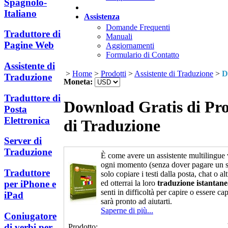
Spagnolo-
Italiano
Assistenza
Domande Frequenti
Traduttore di
Manuali
Pagine Web
Aggiornamenti
Formulario di Contatto
Assistente di
>
Home
>
Prodotti
>
Assistente di Traduzione
>
D
Traduzione
Moneta:
Traduttore di
Download Gratis di P
Posta
Elettronica
di Traduzione
Server di
Traduzione
È come avere un assistente multilingue v
ogni momento (senza dover pagare un sa
Traduttore
solo copiare i testi dalla posta, chat o al
ed otterrai la loro
traduzione istantan
per iPhone e
senti in difficoltà per capire o essere cap
iPad
sarà pronto ad aiutarti.
Saperne di più...
Coniugatore
di verbi per
Prodotto: