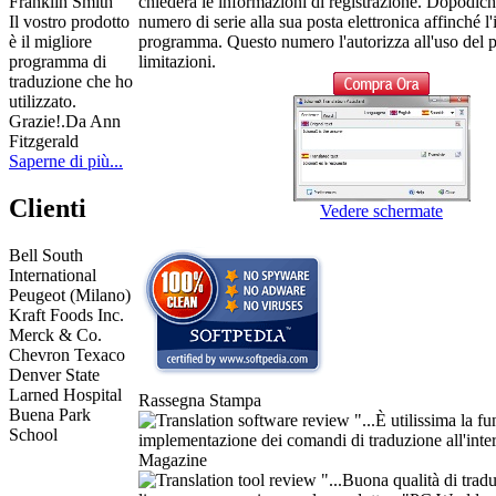
chiederà le informazioni di registrazione. Dopodich
Franklin Smith
numero di serie alla sua posta elettronica affinché l
Il vostro prodotto
programma. Questo numero l'autorizza all'uso del 
è il migliore
limitazioni.
programma di
traduzione che ho
utilizzato.
Grazie!.
Da Ann
Fitzgerald
Saperne di più...
Clienti
Vedere schermate
Bell South
International
Peugeot (Milano)
Kraft Foods Inc.
Merck & Co.
Chevron Texaco
Denver State
Larned Hospital
Rassegna Stampa
Buena Park
"...È utilissima la fu
School
implementazione dei comandi di traduzione all'inter
Magazine
"...Buona qualità di tradu