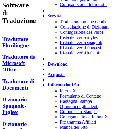
Software
Comparazione di Prodotti
di
Servizi
Traduzione
Traduzione on line Gratis
Consultazione di Dizionari
Coniugazione dei Verbi
Lista dei verbi inglesi
Traduttore
Lista dei verbi spagnoli
Plurilingue
Lista dei verbi francesi
Lista dei verbi italiani
Traduttore da
Microsoft
Download
Office
Acquista
Traduttore di
Informazioni Su
Documenti
IdiomaX
Formulario di Contatto
Dizionario
Rassegna Stampa
Spagnolo-
Opinioni degli Utenti
Inglese
Comunicato Stampa
Collegamento ad IdiomaX
Programma Affiliati
Dizionario
Mappa del Sito