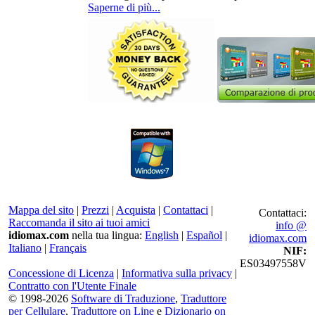
Saperne di più...
Mappa del sito
|
Prezzi
|
Acquista
|
Contattaci
|
Contattaci:
Raccomanda il sito ai tuoi amici
info @
idiomax.com
nella tua lingua:
English
|
Español
|
idiomax.com
Italiano
|
Français
NIF:
ES03497558V
Concessione di Licenza
|
Informativa sulla privacy
|
Contratto con l'Utente Finale
© 1998-2026
Software di Traduzione
,
Traduttore
per Cellulare
,
Traduttore on Line
e
Dizionario on