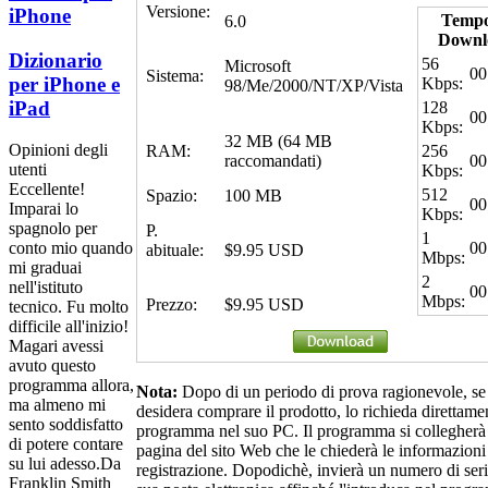
Versione:
iPhone
Tempo
6.0
Downl
Dizionario
56
Microsoft
00
Sistema:
per iPhone e
Kbps:
98/Me/2000/NT/XP/Vista
iPad
128
00
Kbps:
32 MB (64 MB
Opinioni degli
RAM:
256
raccomandati)
00
utenti
Kbps:
Eccellente!
512
Spazio:
100 MB
00
Imparai lo
Kbps:
spagnolo per
P.
1
00
conto mio quando
abituale:
$9.95 USD
Mbps:
mi graduai
2
nell'istituto
00
Mbps:
Prezzo:
$9.95 USD
tecnico. Fu molto
difficile all'inizio!
Magari avessi
avuto questo
programma allora,
Nota:
Dopo di un periodo di prova ragionevole, se
ma almeno mi
desidera comprare il prodotto, lo richieda direttame
sento soddisfatto
programma nel suo PC. Il programma si collegherà
di potere contare
pagina del sito Web che le chiederà le informazioni
su lui adesso.
Da
registrazione. Dopodichè, invierà un numero di seri
Franklin Smith