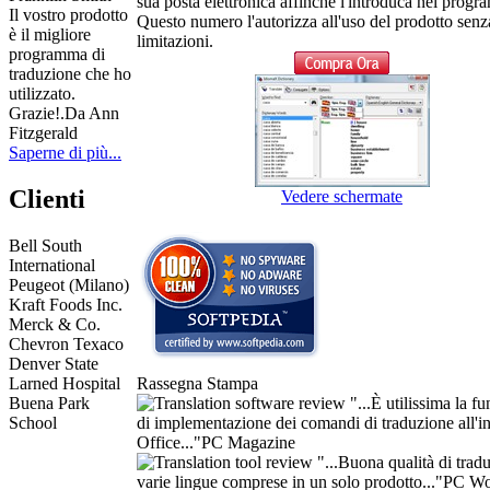
sua posta elettronica affinché l'introduca nel prog
Il vostro prodotto
Questo numero l'autorizza all'uso del prodotto senz
è il migliore
limitazioni.
programma di
traduzione che ho
utilizzato.
Grazie!.
Da Ann
Fitzgerald
Saperne di più...
Clienti
Vedere schermate
Bell South
International
Peugeot (Milano)
Kraft Foods Inc.
Merck & Co.
Chevron Texaco
Denver State
Rassegna Stampa
Larned Hospital
"...È utilissima la f
Buena Park
di implementazione dei comandi di traduzione all'in
School
Office..."
PC Magazine
"...Buona qualità di trad
varie lingue comprese in un solo prodotto..."
PC Wo