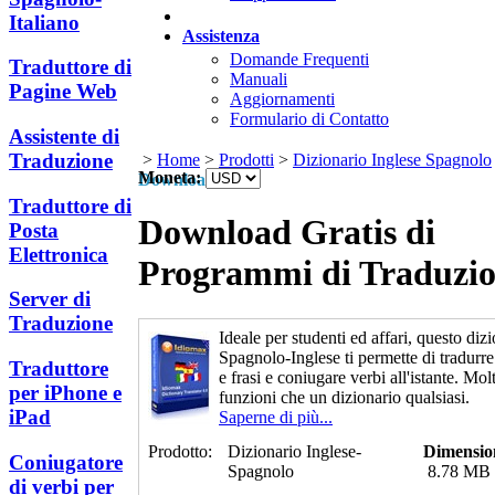
Italiano
Assistenza
Domande Frequenti
Traduttore di
Manuali
Pagine Web
Aggiornamenti
Formulario di Contatto
Assistente di
Traduzione
>
Home
>
Prodotti
>
Dizionario Inglese Spagnolo
Moneta:
Download
Traduttore di
Download Gratis di
Posta
Elettronica
Programmi di Traduzi
Server di
Traduzione
Ideale per studenti ed affari, questo diz
Spagnolo-Inglese ti permette di tradurre
Traduttore
e frasi e coniugare verbi all'istante. Mol
per iPhone e
funzioni che un dizionario qualsiasi.
iPad
Saperne di più...
Prodotto:
Dizionario Inglese-
Dimensio
Coniugatore
Spagnolo
8.78 MB
di verbi per