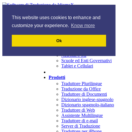
Opinioni
Italiano
This website uses cookies to enhance and
English
Español
Italiano
Français
customize your experience.
Know more
Home
Ok
Soluzioni
Casa e Piccoli Uffici
Aziende/PMI
Scuole ed Enti Governativi
Tablet e Cellulari
Prodotti
Traduttore Plurilingue
Traduzione da Office
Traduttore di Documenti
Dizionario inglese-spagnolo
Dizionario spagnolo-italiano
Traduttore di Web
Assistente Multilingue
Traduttore di e-mail
Server di Traduzione
Traduttore per iPhone