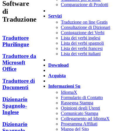
Software
Comparazione di Prodotti
di
Servizi
Traduzione
Traduzione on line Gratis
Consultazione di Dizionari
Coniugazione dei Verbi
Traduttore
Lista dei verbi inglesi
Lista dei verbi spagnoli
Plurilingue
Lista dei verbi francesi
Lista dei verbi italiani
Traduttore da
Microsoft
Download
Office
Acquista
Traduttore di
Informazioni Su
Documenti
IdiomaX
Formulario di Contatto
Dizionario
Rassegna Stampa
Spagnolo-
Opinioni degli Utenti
Inglese
Comunicato Stampa
Collegamento ad IdiomaX
Dizionario
Programma Affiliati
Mappa del Sito
Spagnolo-